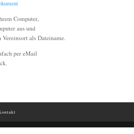
Dokument
 Ihrem Computer,
mputer aus und
 Vereinsort als Dateiname.
nfach per eMail
ck.
Kontakt