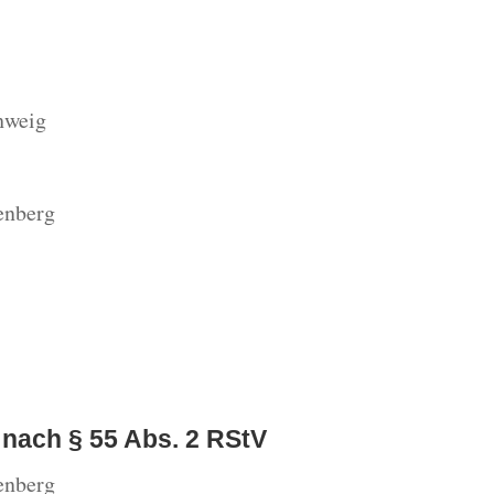
hweig
enberg
t nach § 55 Abs. 2 RStV
enberg